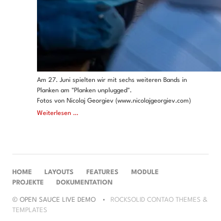
Am 27. Juni spielten wir mit sechs weiteren Bands in
Planken am "Planken unplugged".
Fotos von Nicolaj Georgiev (www.nicolajgeorgiev.com)
Planken
Weiterlesen …
unplugged
NAVIGATION
HOME
LAYOUTS
FEATURES
MODULE
ÜBERSPRINGEN
PROJEKTE
DOKUMENTATION
© OPEN SAUCE LIVE DEMO
ROCKSOLID CONTAO THEMES &
TEMPLATES