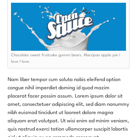
Chocolate sweet fruitcake gummi bears. Marzipan apple pie I
love I love.
Nam liber tempor cum soluta nobis eleifend option
congue nihil imperdiet doming id quod mazim
placerat facer possim assum. Lorem ipsum dolor sit
amet, consectetuer adipiscing elit, sed diam nonummy
nibh euismod tincidunt ut laoreet dolore magna
aliquam erat volutpat. Ut wisi enim ad minim veniam,
quis nostrud exerci tation ullamcorper suscipit lobortis