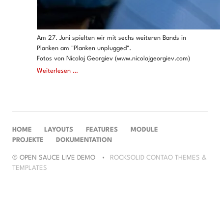
Am 27. Juni spielten wir mit sechs weiteren Bands in
Planken am "Planken unplugged".
Fotos von Nicolaj Georgiev (www.nicolajgeorgiev.com)
Planken
Weiterlesen …
unplugged
NAVIGATION
HOME
LAYOUTS
FEATURES
MODULE
ÜBERSPRINGEN
PROJEKTE
DOKUMENTATION
© OPEN SAUCE LIVE DEMO
ROCKSOLID CONTAO THEMES &
TEMPLATES